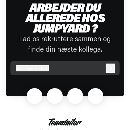
ARBEJDER DU
ALLEREDE HOS
JUMPYARD ?
Lad os rekruttere sammen og
finde din næste kollega.
@
jumpyard.se
jumpyard.se
Log ind