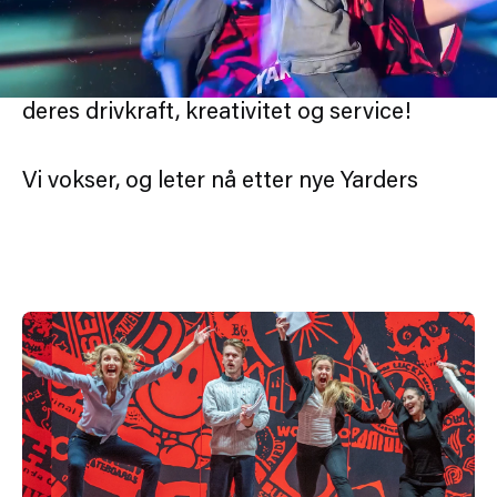
verdi for våre besøkere syv dager i uken,
året rundt. At våre ansatte har det bra er
viktig for oss, og vi blir daglig inspirert av
deres drivkraft, kreativitet og service!
Vi vokser, og leter nå etter nye Yarders