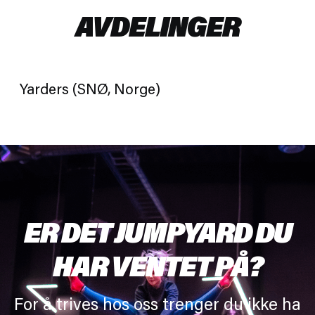
AVDELINGER
Yarders (SNØ, Norge)
Yarders (SNØ, Norge)
ER DET JUMPYARD DU
HAR VENTET PÅ?
For å trives hos oss trenger du ikke ha