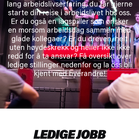
lang arbeidslivserfaring, du får gjerne
starte din reise i arbeidslivet hos oss.
Er du også en lagspiller som ønsker
en morsom arbeidsdag sammen med
glade kollegaer? Er du dreven, helt
uten høydeskrekk og heller ikke ikke
redd for å ta ansvar? Få oversikt over
ledige stillinger nedenfor og la oss bli
kjent med hverandre!
LEDIGE JOBB