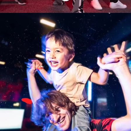
VI TAR LEK PÅ ALVOR!
Vi er JumpYard og vi tror på kombinasjonen
av fysisk aktivitet og lek.
Siden starten i 2017 i Barkarby har
JumpYard vokst raskt til 16 parker i totalt 5
land – og vi fortsetter å vokse med nye
spennende aktiviteter.
En stor suksessfaktor er medarbeiderne
våre – med fokus på våre gjesters
opplevelse, sikkerhet og inspirasjon skapes