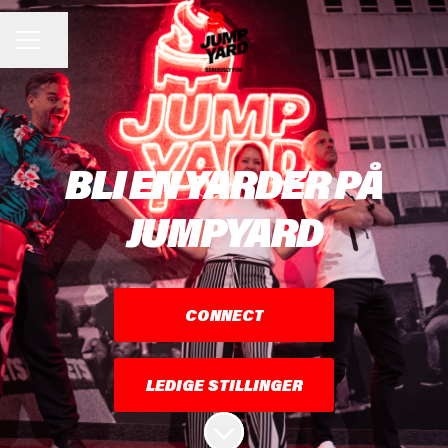
Del siden
KARRIEREMENY
BLI EN YARDER PÅ
JUMPYARD
CONNECT
LEDIGE STILLINGER
Bla til innholdet