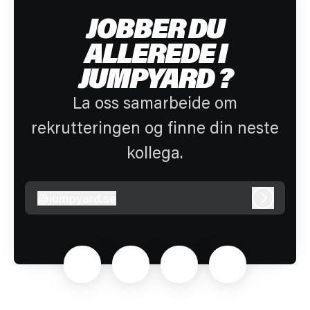
JOBBER DU
ALLEREDE I
JUMPYARD ?
La oss samarbeide om
rekrutteringen og finne din neste
kollega.
@
jumpyard.se
jumpyard.se
Logg inn