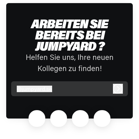
ARBEITEN SIE
BEREITS BEI
JUMPYARD ?
Helfen Sie uns, Ihre neuen
Kollegen zu finden!
@
jumpyard.se
jumpyard.se
Anmeld