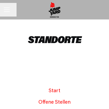
Seite teilen
KARRIEREMENÜ
STANDORTE
Möchtest du ein Yarder sein?
Nürnberg
Start
Offene Stellen