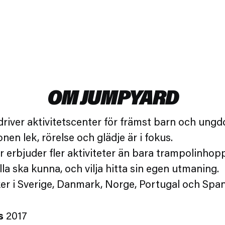
OM JUMPYARD
river aktivitetscenter för främst barn och ungd
en lek, rörelse och glädje är i fokus.
r erbjuder fler aktiviteter än bara trampolinhopp
lla ska kunna, och vilja hitta sin egen utmaning.
ker i Sverige, Danmark, Norge, Portugal och Span
s
2017