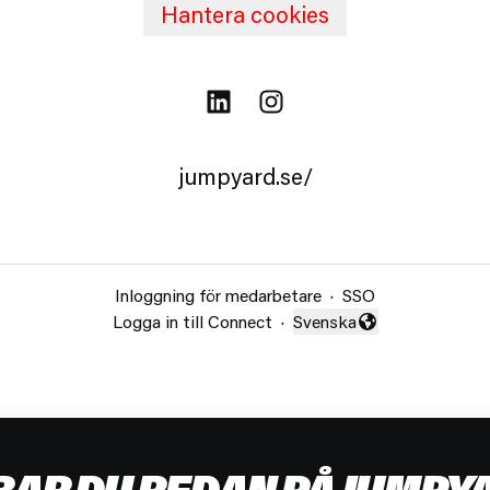
Hantera cookies
jumpyard.se/
Inloggning för medarbetare
·
SSO
Logga in till Connect
·
Svenska
Byt språk
BAR DU REDAN PÅ JUMPYA