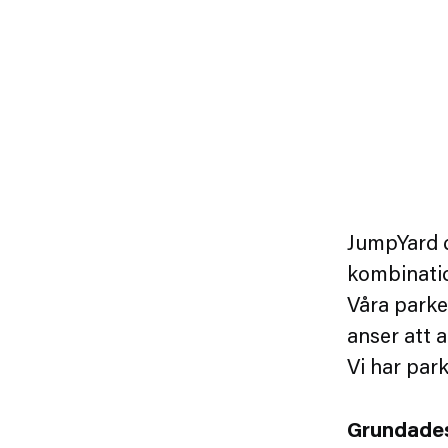
JumpYard d
kombination
Våra parke
anser att a
Vi har par
Grundade