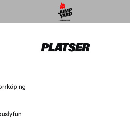
PLATSER
s
med oss!
ungsbacka!
orrköping
l!
ouslyfun