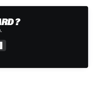
RD ?
.
Logga in