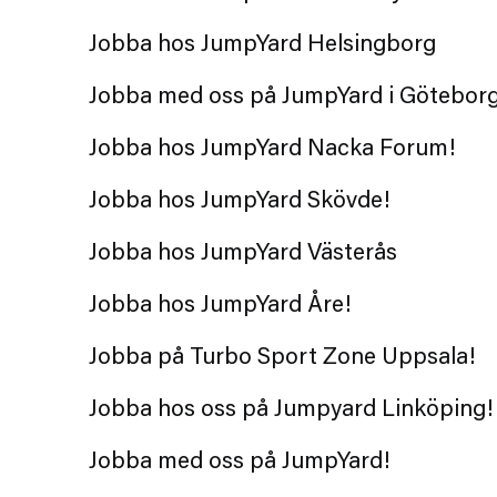
Sök jobb hos JumpYard Götebo
Jobba hos JumpYard Helsingborg
Jobba hos JumpYard Karlstad!
JumpYard Kristianstad
JumpYard Nacka Forum
Jobba med oss på JumpYard i Götebor
JumpYard Skövde
Jobba hos JumpYard Nacka Forum!
JumpYard Västerås
Jobba hos JumpYard Skövde!
JumpYard Åre
Jobba hos JumpYard Västerås
Uppsala - Turbo Sport Zone
Jobba hos JumpYard Åre!
Linköping
Jobba på Turbo Sport Zone Uppsala!
JumpYard Headquarters in St
Jobba hos oss på Jumpyard Linköping!
JumpYard Heron City - Jobba m
Jobba med oss på JumpYard!
JumpYard Field's