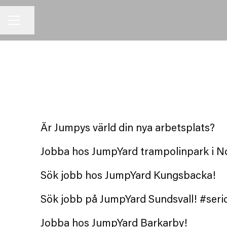
Dela sidan
KARRIÄRMENY
Jobba på Jumpy lekland i Hovå
JumpYard Täby Arninge
JumpYard Norrköping - Jobba 
Är Jumpys värld din nya arbetsplats?
Jobba med oss på JumpYard K
Jobba hos JumpYard trampolinpark i N
Jobba hos JumpYard i Sundsval
Sök jobb hos JumpYard Kungsbacka!
Barkarby
Sök jobb på JumpYard Sundsvall! #seri
JumpYard Helsingborg
Jobba hos JumpYard Barkarby!