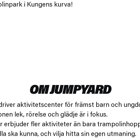
linpark i Kungens kurva!
OM JUMPYARD
river aktivitetscenter för främst barn och ungd
en lek, rörelse och glädje är i fokus.
r erbjuder fler aktiviteter än bara trampolinhopp
lla ska kunna, och vilja hitta sin egen utmaning.