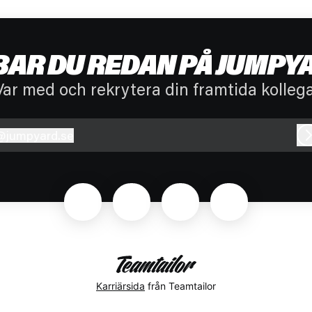
BAR DU REDAN PÅ JUMPYA
Var med och rekrytera din framtida kollega
@
jumpyard.se
umpyard.se
Karriärsida
från Teamtailor