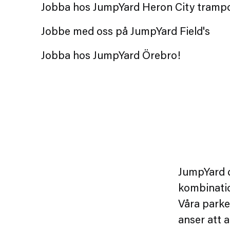
Jobba hos JumpYard Heron City trampo
JumpYard Örebro
Jobbe med oss på JumpYard Field's
Jobba hos JumpYard Örebro!
JumpYard d
kombination
Våra parke
anser att a