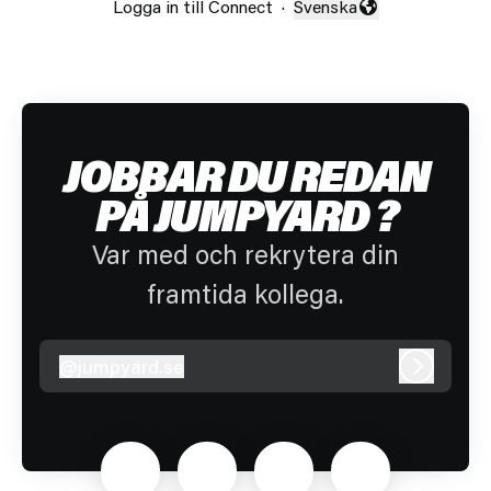
Logga in till Connect
·
Svenska
Byt språk
JOBBAR DU REDAN
PÅ JUMPYARD ?
Var med och rekrytera din
framtida kollega.
@
jumpyard.se
jumpyard.se
Logga in