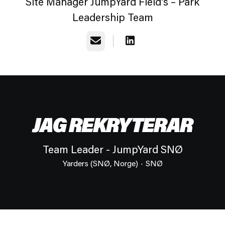
Site Manager JumpYard Field's – Park
Leadership Team
E-post
JAG REKRYTERAR
Team Leader - JumpYard SNØ
Yarders (SNØ, Norge)
·
SNØ