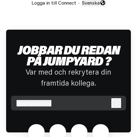
Logga in till Connect
·
Svenska
Byt språk
JOBBAR DU REDAN
PÅ JUMPYARD ?
Var med och rekrytera din
framtida kollega.
@
jumpyard.se
jumpyard.se
Logga in