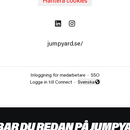
Hantera cookies
jumpyard.se/
Inloggning för medarbetare
·
SSO
Logga in till Connect
·
Svenska
Byt språk
BAR DU REDAN PÅ JUMPYA