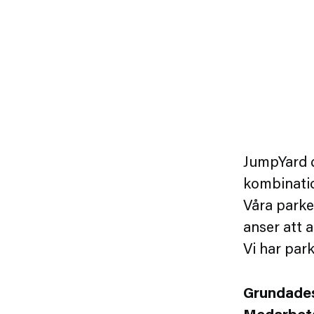
JumpYard d
kombination
Våra parke
anser att a
Vi har par
Grundade