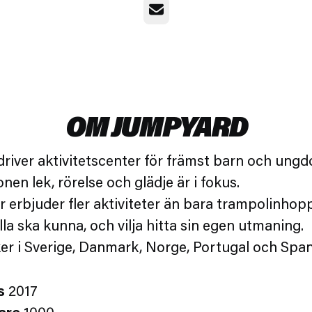
E-post
OM JUMPYARD
river aktivitetscenter för främst barn och ungd
en lek, rörelse och glädje är i fokus.
r erbjuder fler aktiviteter än bara trampolinhopp
lla ska kunna, och vilja hitta sin egen utmaning.
ker i Sverige, Danmark, Norge, Portugal och Span
s
2017