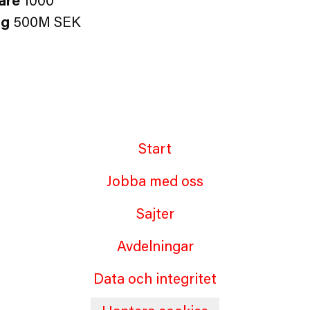
are
1000
ng
500M SEK
Start
Jobba med oss
Sajter
Avdelningar
Data och integritet